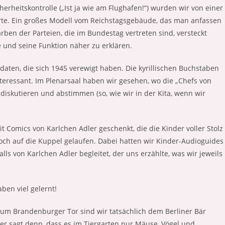
rheitskontrolle („Ist ja wie am Flughafen!“) wurden wir von einer
rte. Ein großes Modell vom Reichstagsgebäude, das man anfassen
rben der Parteien, die im Bundestag vertreten sind, versteckt
 und seine Funktion näher zu erklären.
daten, die sich 1945 verewigt haben. Die kyrillischen Buchstaben
eressant. Im Plenarsaal haben wir gesehen, wo die „Chefs von
iskutieren und abstimmen (so, wie wir in der Kita, wenn wir
Comics von Karlchen Adler geschenkt, die die Kinder voller Stolz
ch auf die Kuppel gelaufen. Dabei hatten wir Kinder-Audioguides
s von Karlchen Adler begleitet, der uns erzählte, was wir jeweils
aben viel gelernt!
um Brandenburger Tor sind wir tatsächlich dem Berliner Bär
wer sagt denn, dass es im Tiergarten nur Mäuse, Vögel und