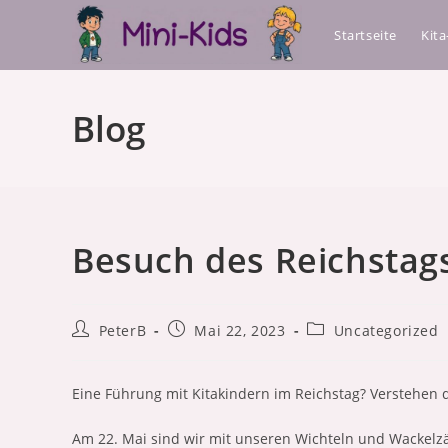
Zum
Startseite
Kit
Inhalt
springen
Blog
Besuch des Reichstag
Beitrags-
Beitrag
Beitrags-
PeterB
Mai 22, 2023
Uncategorized
Autor:
veröffentlicht:
Kategorie:
Eine Führung mit Kitakindern im Reichstag? Verstehen d
Am 22. Mai sind wir mit unseren Wichteln und Wackel