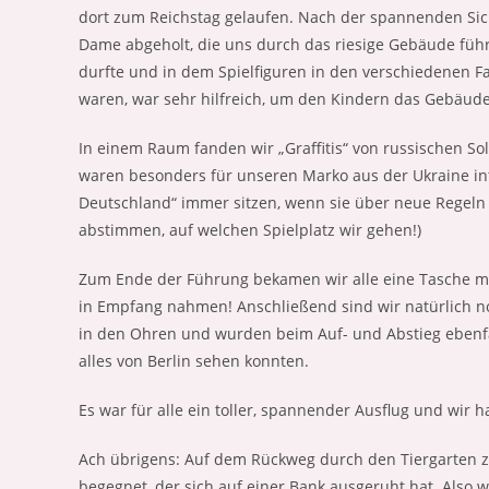
dort zum Reichstag gelaufen. Nach der spannenden Siche
Dame abgeholt, die uns durch das riesige Gebäude füh
durfte und in dem Spielfiguren in den verschiedenen Fa
waren, war sehr hilfreich, um den Kindern das Gebäude
In einem Raum fanden wir „Graffitis“ von russischen Sol
waren besonders für unseren Marko aus der Ukraine int
Deutschland“ immer sitzen, wenn sie über neue Regeln d
abstimmen, auf welchen Spielplatz wir gehen!)
Zum Ende der Führung bekamen wir alle eine Tasche mit 
in Empfang nahmen! Anschließend sind wir natürlich no
in den Ohren und wurden beim Auf- und Abstieg ebenfall
alles von Berlin sehen konnten.
Es war für alle ein toller, spannender Ausflug und wir h
Ach übrigens: Auf dem Rückweg durch den Tiergarten z
begegnet, der sich auf einer Bank ausgeruht hat. Also 