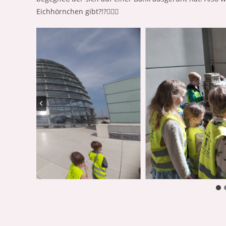
Eichhörnchen gibt?!?🤷🏼‍♀️