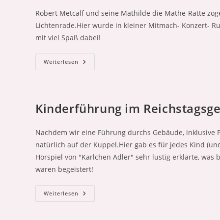
Robert Metcalf und seine Mathilde die Mathe-Ratte zo
Lichtenrade.Hier wurde in kleiner Mitmach- Konzert- R
mit viel Spaß dabei!
Mathilde
Weiterlesen
Die
Mathe-
Ratte
Am
18.
September
Kinderführung im Reichstagsge
2025
Nachdem wir eine Führung durchs Gebäude, inklusive P
natürlich auf der Kuppel.Hier gab es für jedes Kind (u
Hörspiel von "Karlchen Adler" sehr lustig erklärte, was
waren begeistert!
Kinderführung
Weiterlesen
Im
Reichstagsgebäude!
(24.