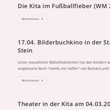
Die Kita im Fußballfieber (WM 2
Die
Weiterlesen
Kita
Im
Fußballfieber
(WM
26)
–
17.04. Bilderbuchkino in der St
Es
Hat
Stein
Uns
Voll
Erwischt!
Unser monatlicher Bibliothekstermin hat den Kindern 
vorgelesene Buch "Kamfu mir helfen" von Barbara und D
17.04.
Weiterlesen
Bilderbuchkino
In
Der
Stadtteilbibliothek
Lichtenrade
Edith
Theater in der Kita am 04.03.2
Stein