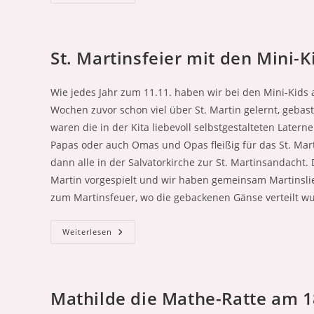
Neuer
Baum
Wird
In
Unserem
Garten
St. Martinsfeier mit den Mini-K
Gepflanzt!
(Mo,
24.11.2025)
Wie jedes Jahr zum 11.11. haben wir bei den Mini-Kids 
Wochen zuvor schon viel über St. Martin gelernt, gebas
waren die in der Kita liebevoll selbstgestalteten Lat
Papas oder auch Omas und Opas fleißig für das St. Mar
dann alle in der Salvatorkirche zur St. Martinsandacht.
Martin vorgespielt und wir haben gemeinsam Martinsli
zum Martinsfeuer, wo die gebackenen Gänse verteilt w
St.
Weiterlesen
Martinsfeier
Mit
Den
Mini-
Kids
(11.11.2025)
Mathilde die Mathe-Ratte am 