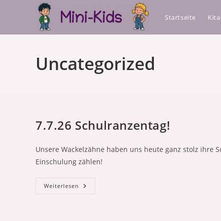
Zum
Startseite
Kit
Inhalt
springen
Uncategorized
7.7.26 Schulranzentag!
Unsere Wackelzähne haben uns heute ganz stolz ihre S
Einschulung zählen!
7.7.26
Weiterlesen
Schulranzentag!