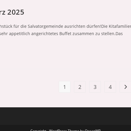
rz 2025
tück für die Salvatorgemeinde ausrichten dürfen!Die Kitafamilie
sehr appetitlich angerichtetes Buffet zusammen zu stellen.Das
1
2
3
4
Zur
Copyright - WordPress Theme by OceanWP