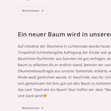
Fr,
Weiterlesen
5.
Dezember:
Der
Nikolaus
Ist
Da!
Ein neuer Baum wird in unsere
Auf Initiative der Ökumene in Lichtenrade wurde heute
Trmpelhof-Schöneberg)Die Aufregung der Kinder war g
Baum!Vom Flurfenster aus konnten sie gut verfolgen,
Baum zu pflanzen.Als er endlich stand, konnten wir na
Ökumenebeauftragte aus unserer Gemeinde, erklärte, 
Rinde weiß gestrichen wurde. Er beschrieb, was für sc
sich gemeinsam mit ihm, gut um den Baum zu kümmern
das Lied "Stark wie ein Baum".Nun hoffen wir, dass "Ba
und stark wird!
Ein
Weiterlesen