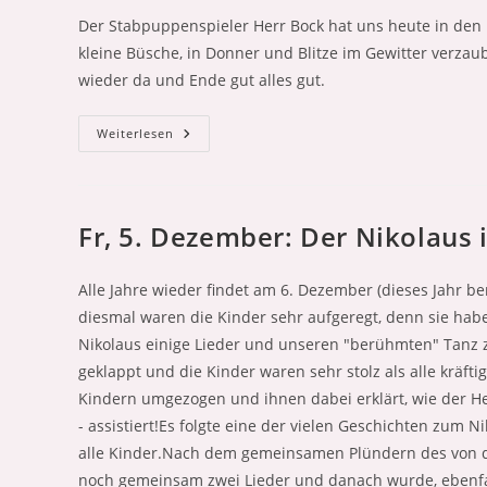
Der Stabpuppenspieler Herr Bock hat uns heute in de
kleine Büsche, in Donner und Blitze im Gewitter verz
wieder da und Ende gut alles gut.
Theater
Weiterlesen
In
Der
Kita
Am
04.03.2026
Fr, 5. Dezember: Der Nikolaus i
Alle Jahre wieder findet am 6. Dezember (dieses Jahr ber
diesmal waren die Kinder sehr aufgeregt, denn sie habe
Nikolaus einige Lieder und unseren "berühmten" Tanz z
geklappt und die Kinder waren sehr stolz als alle kräft
Kindern umgezogen und ihnen dabei erklärt, wie der Hei
- assistiert!Es folgte eine der vielen Geschichten zum 
alle Kinder.Nach dem gemeinsamen Plündern des von de
noch gemeinsam zwei Lieder und danach wurde, ebenfa