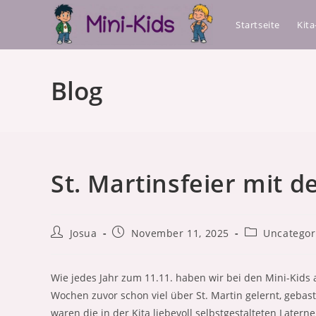
Zum
Startseite
Kit
Inhalt
springen
Blog
St. Martinsfeier mit d
Beitrags-
Beitrag
Beitrags-
Josua
November 11, 2025
Uncategor
Autor:
veröffentlicht:
Kategorie:
Wie jedes Jahr zum 11.11. haben wir bei den Mini-Kids 
Wochen zuvor schon viel über St. Martin gelernt, gebas
waren die in der Kita liebevoll selbstgestalteten Lat